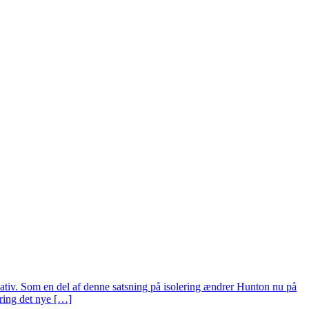
ernativ. Som en del af denne satsning på isolering ændrer Hunton nu på
kring det nye […]