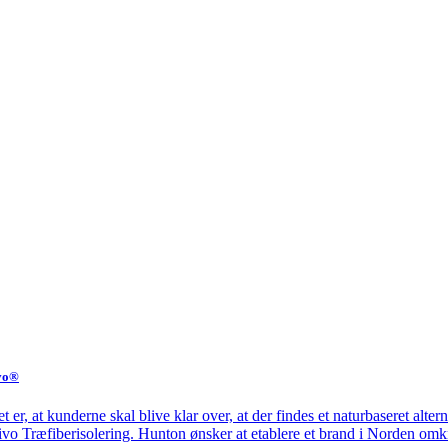
ivo®
t er, at kunderne skal blive klar over, at der findes et naturbaseret alt
tivo Træfiberisolering. Hunton ønsker at etablere et brand i Norden om