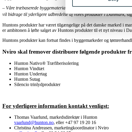
– Våre træbaserede byggematerialer lagrer større mængder CO
, en
2
vil bidrage til yderligere udbredelse af vores produkter i Danmark
, s
Huntons produkter har været tilgængelige på det danske marked i mang
er ambitonen å løfte salget av Huntons produkter til et nyt niveau i D
Huntons produkter kan fortsat findes i byggemarkeder og tømrerhandle
Nviro skal fremover distribuere følgende produkter f
Hunton Nativo® Træfiberisolering
Hunton Vindtæt
Hunton Undertag
Hunton Sutag
Silencio trinlydprodukter
For yderligere information kontakt venligst:
Thomas Vaarlund, markedsdirektør i Hunton
vaarlund@hunton.no
, eller +47 97 19 20 16
Christina Andreasen, marketingkoordinator i Nviro