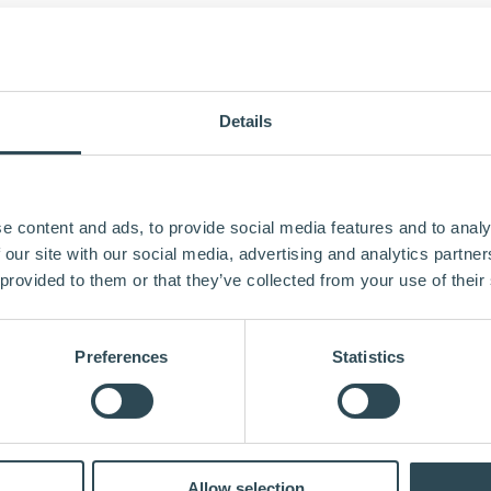
 med Nviro
len betyder, at Nviro bliver eneleverandør af Huntons træfiberbasered
Details
 Aftalen betyder, at Nviro bliver eneleverandør af Huntons træfi
e content and ads, to provide social media features and to analy
ske byggepladser. Hunton er en af Nordens førende producenter af bygge
 our site with our social media, advertising and analytics partn
 provided to them or that they’ve collected from your use of their
ye kontrakt får vi en bredere distribution av vår produktportefølje i D
for å kunne tilbyde en bred vifte af fremtidsrettede bygge- og isolering
Preferences
Statistics
 er det vigtigt for os at arbejde med produkter, hvor dokumentationen ov
 direktør i Nviro.
serede isoleringsmaterialer i byggebranchen. Efterspørgslen skyldes bl
Allow selection