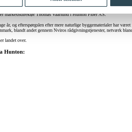
d der udledes i produktionen. Markedet for træprodukter er i stærk væks
iger markedsdirektør Thomas Vaarlund i Hunton Fiber AS.
e år, og efterspørgslen efter mere naturlige byggematerialer har været
anmark, blandt andet gennem Nviros rådgivningstjenester, netværk blandt
r landet over.
ra Hunton: