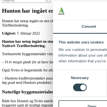
Hunton har ingået en eksklusivitetsaftale
Hunton har netop ingået en stor eksklusivitetsaftale med Nviro. Afta
Træfiberisolering.
Consent
Udgivet:
7. februar 2022
Hunton har netop ingået en stor eksklusivitetsaftale med Nviro.
This website uses cookies
Nativo
®
Træfiberisolering.
We use cookies to personalis
Træbaserede byggematerialer vinder større og større indpas på de dan
information about your use of
other information that you’ve
– Vi er meget glade for at have landet en aftale med Nviro. Med den n
Også Nviro er begæistrede for aftalen, der vil udøke deres muligheder 
Consent
Necessary
Selection
– Huntons træfiberprodukter passer perfekt til vores koncept. Samtidig
høj grad med Huntons produkter
, fortæller Jens Engbo Norddal, adm.
Naturlige byggematerialer efterspørges
Både hos Hunton og Nviro mærker man en stigende interesse for træba
byggeriet samt de kraftigt stigende energipriser.
Deny