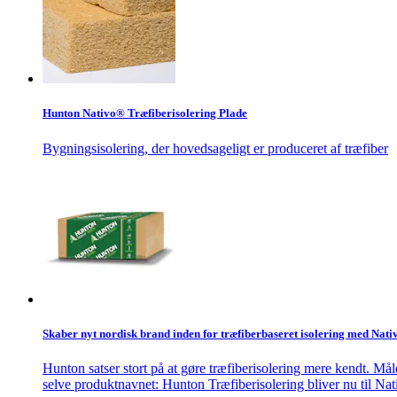
Hunton Nativo® Træfiberisolering Plade
Bygningsisolering, der hovedsageligt er produceret af træfiber
Skaber nyt nordisk brand inden for træfiberbaseret isolering med Nat
Hunton satser stort på at gøre træfiberisolering mere kendt. Måle
selve produktnavnet: Hunton Træfiberisolering bliver nu til Na