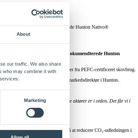
e materialer, og den miljødokumendterede Hunton Nativo®
About
berbaserede materialer, og den miljødokumendterede Hunton
se our traffic. We also share
materialer baseret på træ og træfiber fra PEFC-certificeret skovbrug.
ers who may combine it with
 services.
anmark
, fortæller Thomas Vaarlund, markedsdirektør i Hunton.
sløsninger.
Marketing
er for bygherren og andre relevante aktører er i orden. Det får vi i
andt andet et accelererende fokus på at reducere CO₂-udledningen i
Allow all