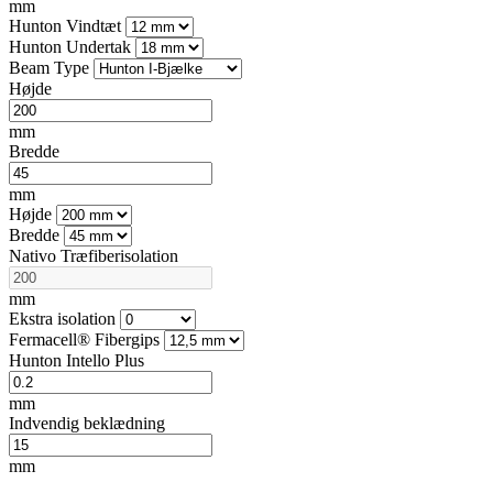
mm
Hunton Vindtæt
Hunton Undertak
Beam Type
Højde
mm
Bredde
mm
Højde
Bredde
Nativo Træfiberisolation
mm
Ekstra isolation
Fermacell® Fibergips
Hunton Intello Plus
mm
Indvendig beklædning
mm