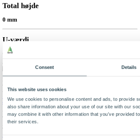
Total højde
0 mm
U-værdi
0
Consent
Details
DLH A/S
Orionvej 5
This website uses cookies
8700 Horsens
+45 43 500 800
We use cookies to personalise content and ads, to provide so
dlhdk@dlh.com
also share information about your use of our site with our so
Wennerth Wood Trading ApS
may combine it with other information that you’ve provided to
Transformervej 10
their services.
2860 Søborg
Tlf.:
+45 4494 0045
info@wwt.as